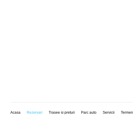
Acasa
Rezervari
Trasee si preturi
Parc auto
Servicii
Termen