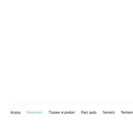
Acasa
Rezervari
Trasee si preturi
Parc auto
Servicii
Termen