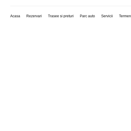
Acasa
Rezervari
Trasee si preturi
Parc auto
Servicii
Termen