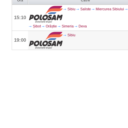
Ora
Către
Sibiu
Saliste
Miercurea Sibiului
15:10
Șibot
Orăștie
Simeria
Deva
Sibiu
19:00