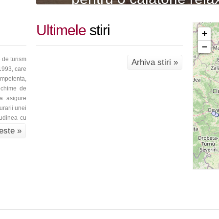
Ultimele
stiri
+
−
de turism
Arhiva stiri »
 1993, care
mpetenta,
vechime de
a asigure
urarii unei
tudinea cu
este »