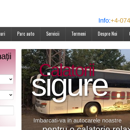
Info:
+4-074
uri
Parc auto
Servicii
Termeni
Despre Noi
ații
Calatorii
sigure
Imbarcati-va in autocarele noastre
pentru o calatorie rela