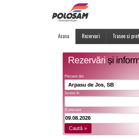
Acasa
Rezervari
Trasee si pret
Rezervări
și inform
Plecare din
Sosire în
Zi plecare
Caută »