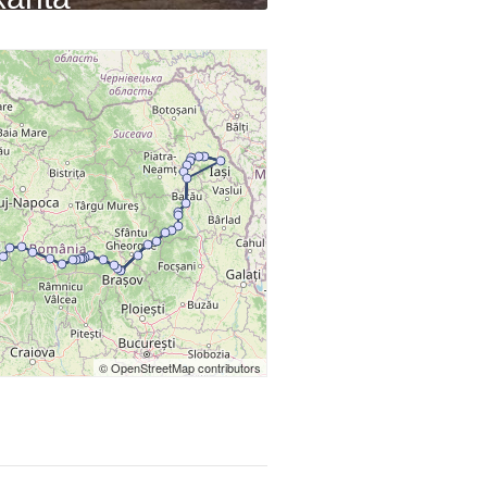
1
2
3
© OpenStreetMap contributors