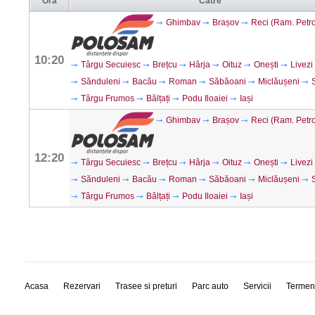
Ora
Către
Ghimbav
Brașov
Reci (Ram. Petr
10:20
Târgu Secuiesc
Brețcu
Hârja
Oituz
Onești
Livezi
Sănduleni
Bacău
Roman
Săbăoani
Miclăușeni
Târgu Frumos
Bălțați
Podu Iloaiei
Iași
Ghimbav
Brașov
Reci (Ram. Petr
12:20
Târgu Secuiesc
Brețcu
Hârja
Oituz
Onești
Livezi
Sănduleni
Bacău
Roman
Săbăoani
Miclăușeni
Târgu Frumos
Bălțați
Podu Iloaiei
Iași
Acasa
Rezervari
Trasee si preturi
Parc auto
Servicii
Termen