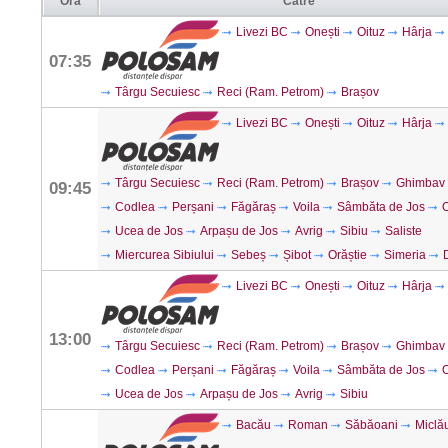
Ora
Către
Livezi BC
Onești
Oituz
Hârja
07:35
Târgu Secuiesc
Reci (Ram. Petrom)
Brașov
Livezi BC
Onești
Oituz
Hârja
Târgu Secuiesc
Reci (Ram. Petrom)
Brașov
Ghimbav
09:45
Codlea
Perșani
Făgăraș
Voila
Sâmbăta de Jos
O
Ucea de Jos
Arpașu de Jos
Avrig
Sibiu
Saliste
Miercurea Sibiului
Sebeș
Șibot
Orăștie
Simeria
Livezi BC
Onești
Oituz
Hârja
13:00
Târgu Secuiesc
Reci (Ram. Petrom)
Brașov
Ghimbav
Codlea
Perșani
Făgăraș
Voila
Sâmbăta de Jos
O
Ucea de Jos
Arpașu de Jos
Avrig
Sibiu
Bacău
Roman
Săbăoani
Miclă