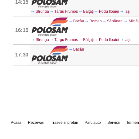
14:15
Strunga
Târgu Frumos
Bălțați
Podu Iloaiei
Iași
Bacău
Roman
Săbăoani
Miclă
16:15
Strunga
Târgu Frumos
Bălțați
Podu Iloaiei
Iași
Bacău
17:30
Acasa
Rezervari
Trasee si preturi
Parc auto
Servicii
Termen