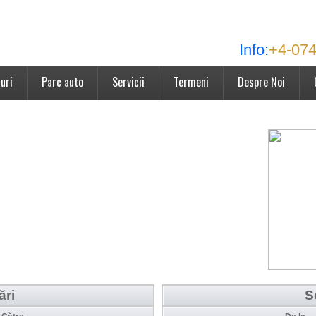
Info:
+4-074
uri
Parc auto
Servicii
Termeni
Despre Noi
ări
S