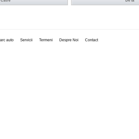
Către
De la
arc auto
Servicii
Termeni
Despre Noi
Contact