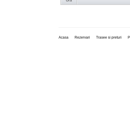
Ora
Acasa
Rezervari
Trasee si preturi
P