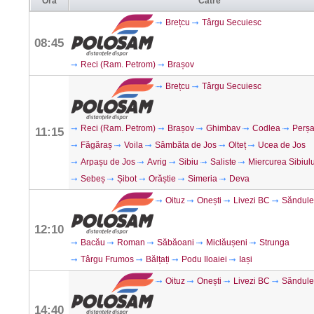
Ora
Către
Brețcu
Târgu Secuiesc
08:45
Reci (Ram. Petrom)
Brașov
Brețcu
Târgu Secuiesc
Reci (Ram. Petrom)
Brașov
Ghimbav
Codlea
Perșa
11:15
Făgăraș
Voila
Sâmbăta de Jos
Olteț
Ucea de Jos
Arpașu de Jos
Avrig
Sibiu
Saliste
Miercurea Sibiulu
Sebeș
Șibot
Orăștie
Simeria
Deva
Oituz
Onești
Livezi BC
Săndule
12:10
Bacău
Roman
Săbăoani
Miclăușeni
Strunga
Târgu Frumos
Bălțați
Podu Iloaiei
Iași
Oituz
Onești
Livezi BC
Săndule
14:40