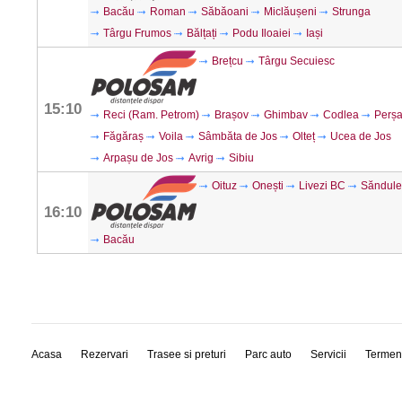
Bacău
Roman
Săbăoani
Miclăușeni
Strunga
Târgu Frumos
Bălțați
Podu Iloaiei
Iași
Brețcu
Târgu Secuiesc
15:10
Reci (Ram. Petrom)
Brașov
Ghimbav
Codlea
Perșa
Făgăraș
Voila
Sâmbăta de Jos
Olteț
Ucea de Jos
Arpașu de Jos
Avrig
Sibiu
Oituz
Onești
Livezi BC
Săndule
16:10
Bacău
Acasa
Rezervari
Trasee si preturi
Parc auto
Servicii
Termen