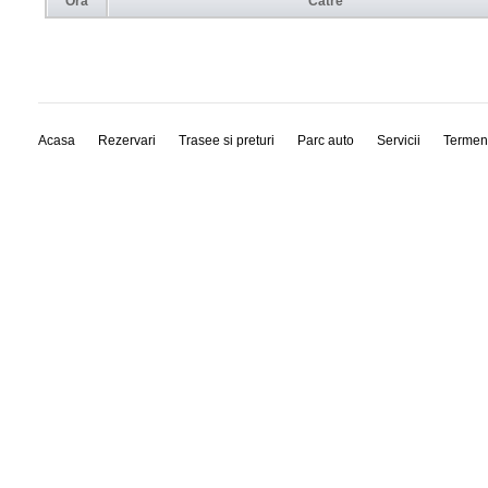
Ora
Către
Acasa
Rezervari
Trasee si preturi
Parc auto
Servicii
Termen