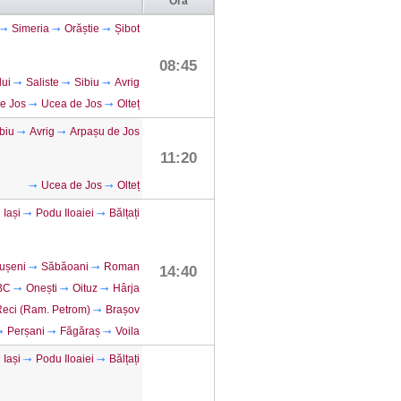
Ora
Simeria
Orăștie
Șibot
08:45
lui
Saliste
Sibiu
Avrig
e Jos
Ucea de Jos
Olteț
biu
Avrig
Arpașu de Jos
11:20
Ucea de Jos
Olteț
Iași
Podu Iloaiei
Bălțați
ușeni
Săbăoani
Roman
14:40
 BC
Onești
Oituz
Hârja
eci (Ram. Petrom)
Brașov
Perșani
Făgăraș
Voila
Iași
Podu Iloaiei
Bălțați