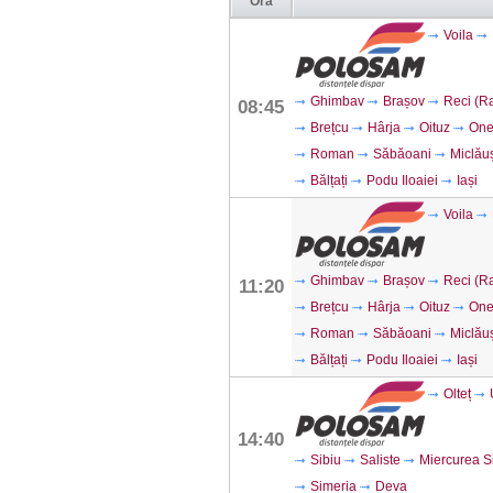
Ora
Voila
Ghimbav
Brașov
Reci (R
08:45
Brețcu
Hârja
Oituz
One
Roman
Săbăoani
Miclău
Bălțați
Podu Iloaiei
Iași
Voila
Ghimbav
Brașov
Reci (R
11:20
Brețcu
Hârja
Oituz
One
Roman
Săbăoani
Miclău
Bălțați
Podu Iloaiei
Iași
Olteț
14:40
Sibiu
Saliste
Miercurea Si
Simeria
Deva