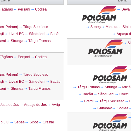
Către
De la
Făgăraș
Perșani
Codlea
Deva
am. Petrom)
Târgu Secuiesc
Sebeș
Miercurea Sibiu
ști
Livezi BC
Sănduleni
Bacău
Arpașu d
șeni
Strunga
Târgu Frumos
Si
Făgăraș
Perșani
Codlea
am. Petrom)
Târgu Secuiesc
ști
Livezi BC
Sănduleni
Bacău
Târgu Frumos
Strunga
Miclă
șeni
Strunga
Târgu Frumos
Bacău
Sănduleni
Livezi
Brețcu
Târgu Secuiesc
R
Ucea de Jos
Arpașu de Jos
Avrig
Ghimbav
Codlea
biului
Sebeș
Șibot
Orăștie