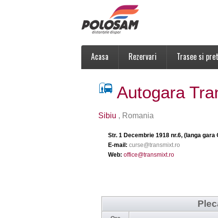
Acasa
Rezervari
Trasee si pret
Autogara Tra
Sibiu
, Romania
Str. 1 Decembrie 1918 nr.6, (langa gara
E-mail:
curse@transmixt.ro
Web:
office@transmixt.ro
Plec