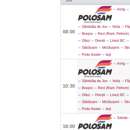
Ora
Avrig
Sâmbăta de Jos
Voila
Fă
08:00
Brașov
Reci (Ram. Petrom)
Oituz
Onești
Livezi BC
Săbăoani
Miclăușeni
Str
Podu Iloaiei
Iași
Avrig
Sâmbăta de Jos
Voila
Fă
10:30
Brașov
Reci (Ram. Petrom)
Oituz
Onești
Livezi BC
Săbăoani
Miclăușeni
Str
Podu Iloaiei
Iași
Saliste
16:00