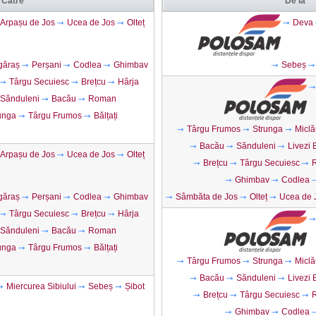
Către
De la
Arpașu de Jos
Ucea de Jos
Olteț
Deva
găraș
Perșani
Codlea
Ghimbav
Sebeș
Târgu Secuiesc
Brețcu
Hârja
Sănduleni
Bacău
Roman
unga
Târgu Frumos
Bălțați
Târgu Frumos
Strunga
Miclă
Bacău
Sănduleni
Livezi
Arpașu de Jos
Ucea de Jos
Olteț
Brețcu
Târgu Secuiesc
R
Ghimbav
Codlea
găraș
Perșani
Codlea
Ghimbav
Sâmbăta de Jos
Olteț
Ucea de 
Târgu Secuiesc
Brețcu
Hârja
Sănduleni
Bacău
Roman
unga
Târgu Frumos
Bălțați
Târgu Frumos
Strunga
Miclă
Bacău
Sănduleni
Livezi
Miercurea Sibiului
Sebeș
Șibot
Brețcu
Târgu Secuiesc
R
Ghimbav
Codlea