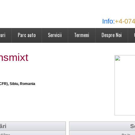
Info:
+4-074
uri
Parc auto
Servicii
Termeni
Despre Noi
nsmixt
 CFR), Sibiu, Romania
ări
S