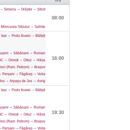
Ora
Simeria
Orăștie
Șibot
08:00
Miercurea Sibiului
Saliste
Iași
Podu Iloaiei
Bălțați
ușeni
Săbăoani
Roman
16:00
 BC
Onești
Oituz
Hârja
eci (Ram. Petrom)
Brașov
Perșani
Făgăraș
Voila
Jos
Arpașu de Jos
Avrig
Iași
Podu Iloaiei
Bălțați
ușeni
Săbăoani
Roman
19:30
 BC
Onești
Oituz
Hârja
eci (Ram. Petrom)
Brașov
Perșani
Făgăraș
Voila