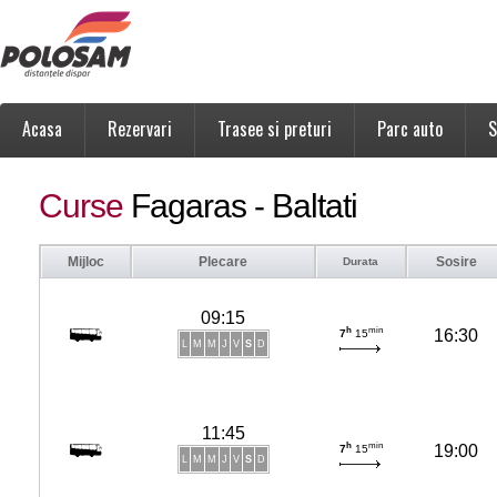
Acasa
Rezervari
Trasee si preturi
Parc auto
S
Curse
Fagaras - Baltati
Mijloc
Plecare
Sosire
Durata
09:15
h
min
16:30
7
15
L
M
M
J
V
S
D
11:45
h
min
19:00
7
15
L
M
M
J
V
S
D