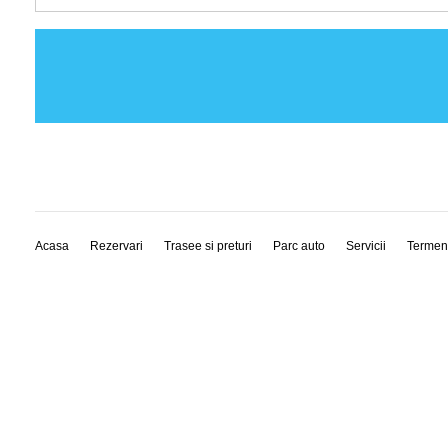
Acasa
Rezervari
Trasee si preturi
Parc auto
Servicii
Termen