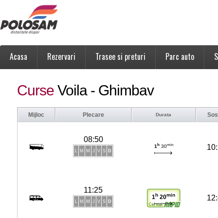
Acasa
Rezervari
Trasee si preturi
Parc auto
S
Curse
Voila - Ghimbav
Mijloc
Plecare
Sos
Durata
08:50
h
min
10
1
30
L
M
M
J
V
S
D
11:25
h
min
12
1
20
L
M
M
J
V
S
D