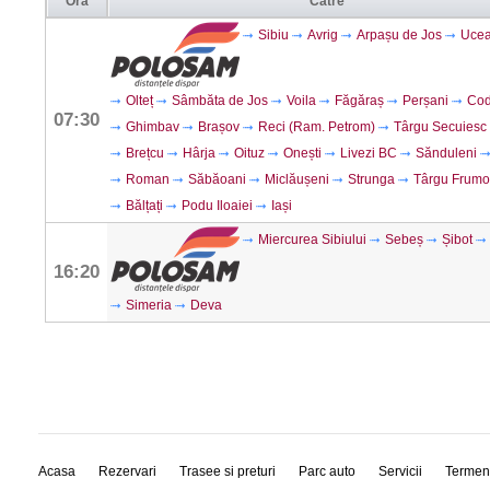
Ora
Către
Sibiu
Avrig
Arpașu de Jos
Ucea
Olteț
Sâmbăta de Jos
Voila
Făgăraș
Perșani
Cod
07:30
Ghimbav
Brașov
Reci (Ram. Petrom)
Târgu Secuiesc
Brețcu
Hârja
Oituz
Onești
Livezi BC
Sănduleni
Roman
Săbăoani
Miclăușeni
Strunga
Târgu Frumo
Bălțați
Podu Iloaiei
Iași
Miercurea Sibiului
Sebeș
Șibot
16:20
Simeria
Deva
Acasa
Rezervari
Trasee si preturi
Parc auto
Servicii
Termen