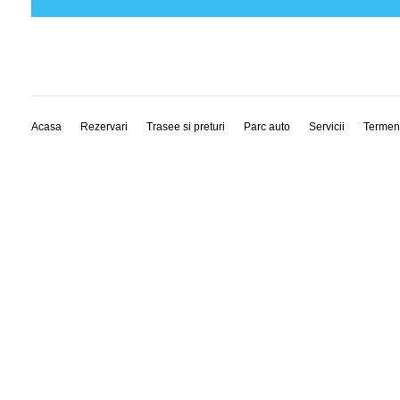
Acasa
Rezervari
Trasee si preturi
Parc auto
Servicii
Termen