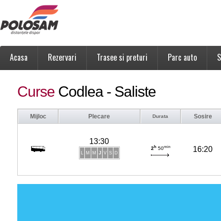
Acasa
Rezervari
Trasee si preturi
Parc auto
S
Curse
Codlea - Saliste
Mijloc
Plecare
Sosire
Durata
13:30
h
min
16:20
2
50
L
M
M
J
V
S
D